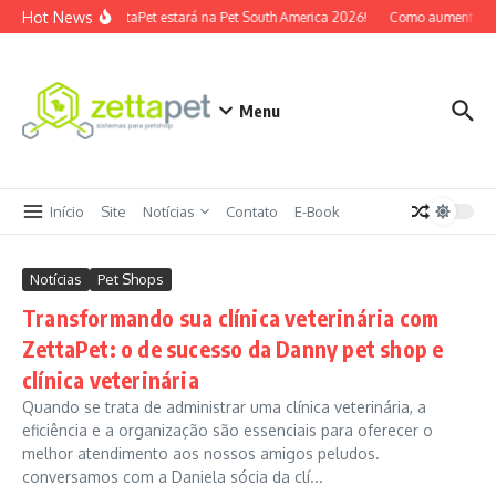
Ir para o conteúdo
Hot News
O ZettaPet estará na Pet South America 2026!
Como aumentar ti
Menu
Início
Site
Notícias
Contato
E-Book
Notícias
Pet Shops
Transformando sua clínica veterinária com
ZettaPet: o de sucesso da Danny pet shop e
clínica veterinária
Quando se trata de administrar uma clínica veterinária, a
eficiência e a organização são essenciais para oferecer o
melhor atendimento aos nossos amigos peludos.
conversamos com a Daniela sócia da clí...