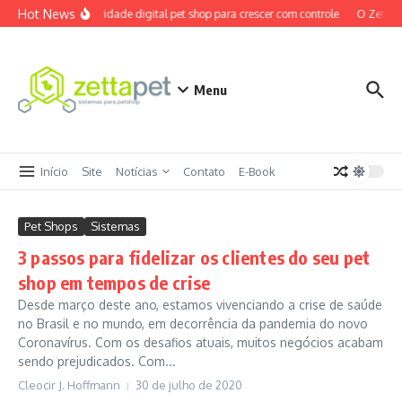
Ir para o conteúdo
Hot News
Maturidade digital pet shop para crescer com controle
O ZettaPe
Menu
Início
Site
Notícias
Contato
E-Book
Pet Shops
Sistemas
3 passos para fidelizar os clientes do seu pet
shop em tempos de crise
Desde março deste ano, estamos vivenciando a crise de saúde
no Brasil e no mundo, em decorrência da pandemia do novo
Coronavírus. Com os desafios atuais, muitos negócios acabam
sendo prejudicados. Com...
Cleocir J. Hoffmann
30 de julho de 2020