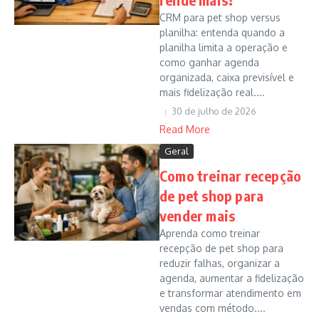
CRM para pet shop versus
planilha: entenda quando a
planilha limita a operação e
como ganhar agenda
organizada, caixa previsível e
mais fidelização real....
30 de julho de 2026
Read More
Geral
Como treinar recepção
de pet shop para
vender mais
Aprenda como treinar
recepção de pet shop para
reduzir falhas, organizar a
agenda, aumentar a fidelização
e transformar atendimento em
vendas com método....