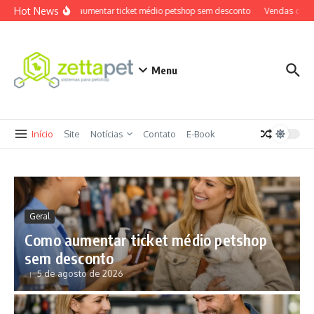
Ir para o conteúdo
Hot News
Como aumentar ticket médio petshop sem desconto
Vendas cruzad
Menu
Início
Site
Notícias
Contato
E-Book
Geral
Como aumentar ticket médio petshop
sem desconto
5 de agosto de 2026