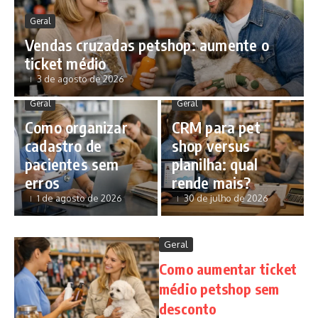
Geral
Vendas cruzadas petshop: aumente o
ticket médio
3 de agosto de 2026
Geral
Geral
Como organizar
CRM para pet
cadastro de
shop versus
pacientes sem
planilha: qual
erros
rende mais?
1 de agosto de 2026
30 de julho de 2026
Geral
Como aumentar ticket
médio petshop sem
desconto