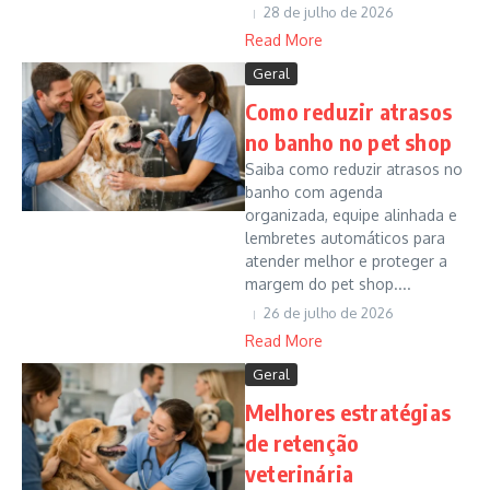
28 de julho de 2026
Read More
Geral
Como reduzir atrasos
no banho no pet shop
Saiba como reduzir atrasos no
banho com agenda
organizada, equipe alinhada e
lembretes automáticos para
atender melhor e proteger a
margem do pet shop....
26 de julho de 2026
Read More
Geral
Melhores estratégias
de retenção
veterinária