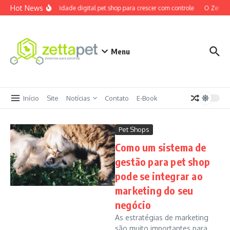
Ir para o conteúdo
Hot News
Maturidade digital pet shop para crescer com controle
O ZettaPe
Menu
Início
Site
Notícias
Contato
E-Book
Pet Shops
Como um sistema de
gestão para pet shop
pode se integrar ao
marketing do seu
negócio
As estratégias de marketing
são muito importantes para