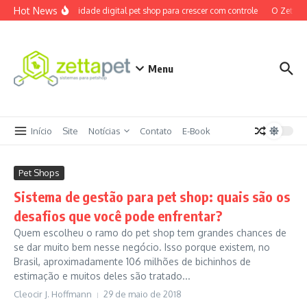
Ir para o conteúdo
Hot News
Maturidade digital pet shop para crescer com controle
O ZettaPe
Menu
Início
Site
Notícias
Contato
E-Book
Pet Shops
Sistema de gestão para pet shop: quais são os
desafios que você pode enfrentar?
Quem escolheu o ramo do pet shop tem grandes chances de
se dar muito bem nesse negócio. Isso porque existem, no
Brasil, aproximadamente 106 milhões de bichinhos de
estimação e muitos deles são tratado...
Cleocir J. Hoffmann
29 de maio de 2018