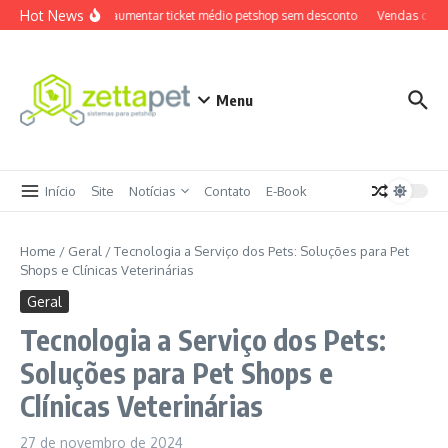
Ir para o conteúdo
Hot News
Como aumentar ticket médio petshop sem desconto
Vendas cruza
Menu
Início
Site
Notícias
Contato
E-Book
Home
/
Geral
/
Tecnologia a Serviço dos Pets: Soluções para Pet
Shops e Clínicas Veterinárias
Geral
Tecnologia a Serviço dos Pets:
Soluções para Pet Shops e
Clínicas Veterinárias
27 de novembro de 2024