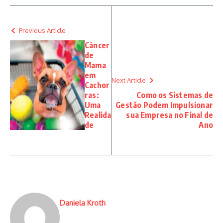
Previous Article
Câncer
de
Mama
em
Next Article
Cachor
ras:
Como os Sistemas de
Uma
Gestão Podem Impulsionar
Realida
sua Empresa no Final de
de
Ano
Daniela Kroth