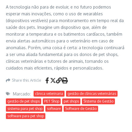
A tecnologia não para de evoluir, e no futuro podemos
esperar mais inovações, como o uso de wearables
(dispositivos vestíveis) para monitoramento em tempo real da
saúde dos pets. Imagine um dispositivo que, além de
monitorar a temperatura e os batimentos cardíacos, também
envia alertas automáticos para o veterinário em caso de
anomalias. Porém, uma coisa é certa: a tecnologia continuará
a ser uma aliada fundamental para os donos de pet shops,
clínicas veterinárias e tutores de animais, tornando os
cuidados mais eficientes, rápidos e personalizados.
Share this Article
Marcado:
clinica veterinaria
gestão de clínicas veterinárias
gestão de pet shops
PET Shop
pet shops
SIstema de Gestão
sistema para pet shop
software
Software de Gestão
software para pet shop