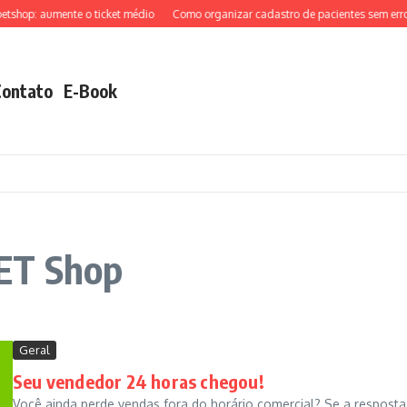
hop: aumente o ticket médio
Como organizar cadastro de pacientes sem erros
Contato
E-Book
PET Shop
Geral
Seu vendedor 24 horas chegou!
Você ainda perde vendas fora do horário comercial? Se a resposta