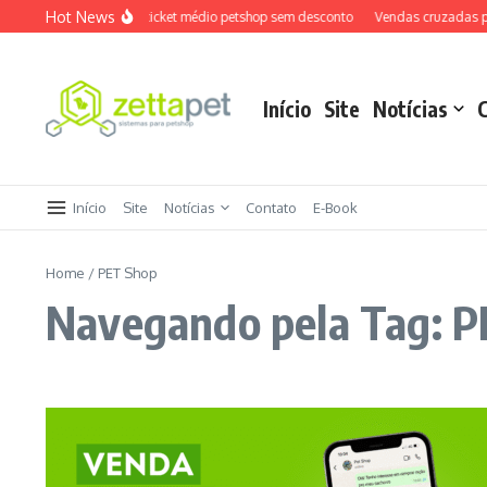
Ir para o conteúdo
Hot News
Como aumentar ticket médio petshop sem desconto
Vendas cruzadas pets
Início
Site
Notícias
Início
Site
Notícias
Contato
E-Book
Home
/
PET Shop
Navegando pela Tag: 