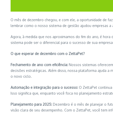
O mês de dezembro chegou, e com ele, a oportunidade de faze
lembrar como o nosso sistema de gestão ajudou empresas a a
Agora, à medida que nos aproximamos do fim do ano, é hora 
sistema pode ser o diferencial para o sucesso de sua empres
O
q
ue
e
sperar de
d
ezembro com
o ZettaPet
?
Fechamento de
a
no com
e
ficiência:
Nossos sistemas oferecem f
decisões estratégicas. Além disso, nossa plataforma ajuda a 
o novo ciclo.
Automação e
i
ntegração para o
s
ucesso:
O ZettaPet continua 
Isso significa que, enquanto você foca no planejamento estrat
Planejamento para 2025:
Dezembro é o mês de planejar o fut
visão clara de seu desempenho. Com o ZettaPet, você tem info