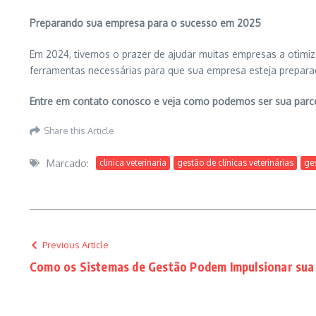
Preparando
s
ua
e
mpresa para o
s
ucesso em 2025
Em 2024, tivemos o prazer de ajudar muitas empresas a otimiz
ferramentas necessárias para que sua empresa esteja prepara
Entre em contato conosco e veja como
podemos
se
r sua
parc
Share this Article
Marcado:
clinica veterinaria
gestão de clínicas veterinárias
ge
Previous Article
Como os Sistemas de Gestão Podem Impulsionar sua 