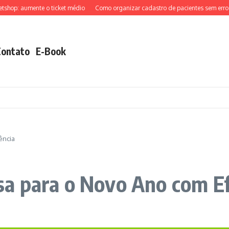
: aumente o ticket médio
Como organizar cadastro de pacientes sem erros
Contato
E-Book
ência
a para o Novo Ano com Ef