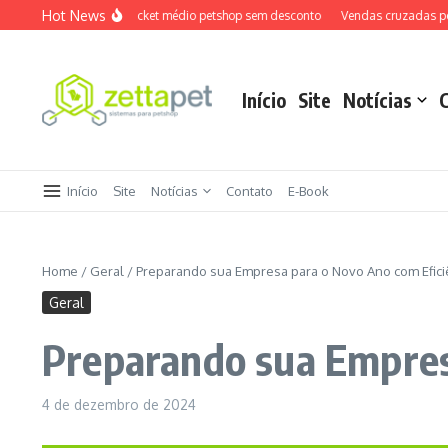
Ir para o conteúdo
Hot News
Como aumentar ticket médio petshop sem desconto
Vendas cruzadas petshop
Início
Site
Notícias
Início
Site
Notícias
Contato
E-Book
Home
/
Geral
/
Preparando sua Empresa para o Novo Ano com Efici
Geral
Preparando sua Empres
4 de dezembro de 2024