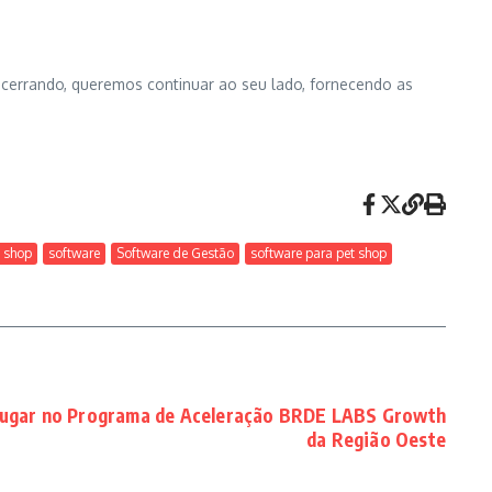
ncerrando, queremos continuar ao seu lado, fornecendo as
t shop
software
Software de Gestão
software para pet shop
 Lugar no Programa de Aceleração BRDE LABS Growth
da Região Oeste