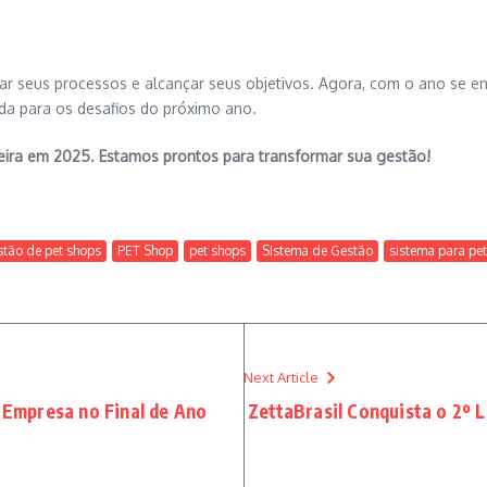
ar seus processos e alcançar seus objetivos. Agora, com o ano se e
da para os desafios do próximo ano.
eira
em
2025. Estamos prontos para transformar sua gestão!
stão de pet shops
PET Shop
pet shops
SIstema de Gestão
sistema para pe
Next Article
Empresa no Final de Ano
ZettaBrasil Conquista o 2º