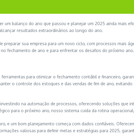
r um balanço do ano que passou e planejar um 2025 ainda mais efic
lcançar resultados extraordinários ao longo do ano.
de preparar sua empresa para um novo ciclo, com processos mais ág
a no fechamento de ano e para enfrentar os desafios do próximo ano
erramentas para otimizar o fechamento contábil e financeiro, garant
manter o controle dos estoques e das vendas de fim de ano, evitando
investindo na automação de processos, oferecendo soluções que in
égico para o próximo ano, nosso sistema cuida da rotina operacional
uro, e um bom planejamento começa com dados confiáveis. Oferecem
rmações valiosas para definir metas e estratégias para 2025, garant