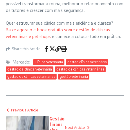
possível transformar a rotina, melhorar o relacionamento com
os tutores e crescer com mais segurança.
Quer estruturar sua clínica com mais eficiência e clareza?
Baixe agora o e-book gratuito sobre gestão de clínicas
veterinárias e pet shops
e comece a colocar tudo em prática.
Share this Article
Marcado:
Clínica Veterinária
gestão clínica veterinária
gestão da clínica veterinária
gestão de clínicas veterinárias
gestao de clinicas veterinarias
gestão veterinária
Previous Article
Gestão
financ
Next Article