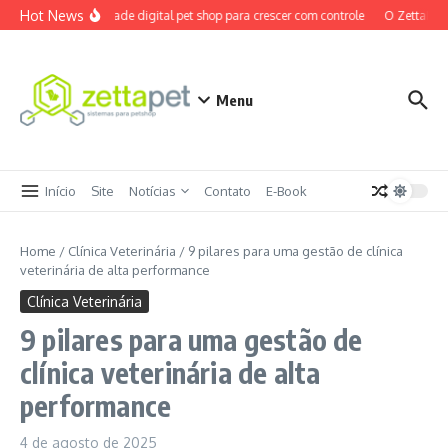
Ir para o conteúdo
Hot News
Maturidade digital pet shop para crescer com controle
O ZettaPet e
Menu
Início
Site
Notícias
Contato
E-Book
Home
/
Clínica Veterinária
/
9 pilares para uma gestão de clínica
veterinária de alta performance
Clínica Veterinária
9 pilares para uma gestão de
clínica veterinária de alta
performance
4 de agosto de 2025