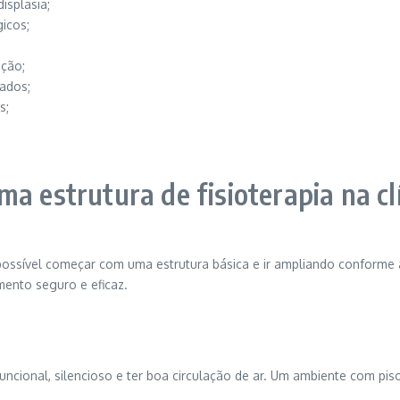
isplasia;
icos;
ção;
ados;
s;
a estrutura de fisioterapia na cl
é possível começar com uma estrutura básica e ir ampliando conform
mento seguro e eficaz.
cional, silencioso e ter boa circulação de ar. Um ambiente com piso