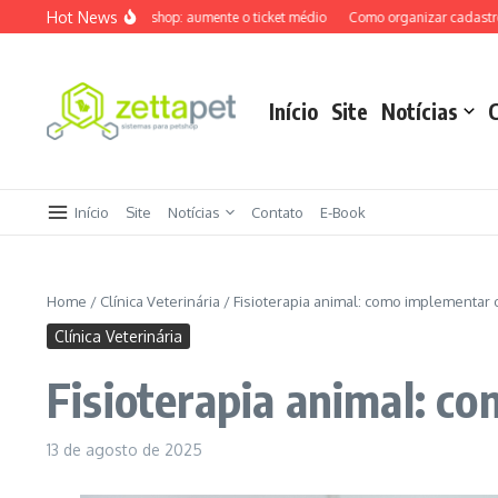
Ir para o conteúdo
Hot News
das cruzadas petshop: aumente o ticket médio
Como organizar cadastro de pac
Início
Site
Notícias
Início
Site
Notícias
Contato
E-Book
Home
/
Clínica Veterinária
/
Fisioterapia animal: como implementar o 
Clínica Veterinária
Fisioterapia animal: co
13 de agosto de 2025