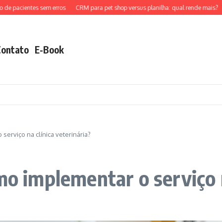
ientes sem erros
CRM para pet shop versus planilha: qual rende mais?
Como 
Contato
E-Book
serviço na clínica veterinária?
mo implementar o serviço n