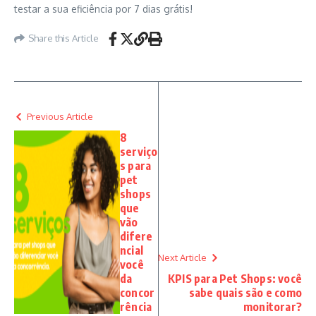
testar a sua eficiência por 7 dias grátis!
Share this Article
Previous Article
8
serviço
s para
pet
shops
que
vão
difere
ncial
Next Article
você
da
KPIS para Pet Shops: você
concor
sabe quais são e como
rência
monitorar?