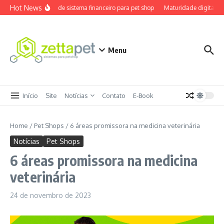
Ir para o conteúdo
Hot News
Review de sistema financeiro para pet shop
Maturidade digital pet
Menu
Início
Site
Notícias
Contato
E-Book
Home
/
Pet Shops
/
6 áreas promissora na medicina veterinária
Notícias
Pet Shops
6 áreas promissora na medicina
veterinária
24 de novembro de 2023