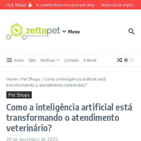
Ir para o conteúdo
Hot News
Review de sistema financeiro para pet shop
Maturidade digital pet s
Menu
Início
Site
Notícias
Contato
E-Book
Home
/
Pet Shops
/
Como a inteligência artificial está
transformando o atendimento veterinário?
Pet Shops
Como a inteligência artificial está
transformando o atendimento
veterinário?
29 de dezembro de 2025