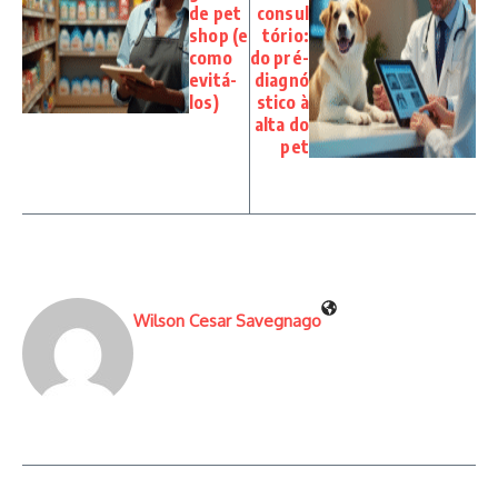
de pet
consul
shop (e
tório:
como
do pré-
evitá-
diagnó
los)
stico à
alta do
pet
Wilson Cesar Savegnago