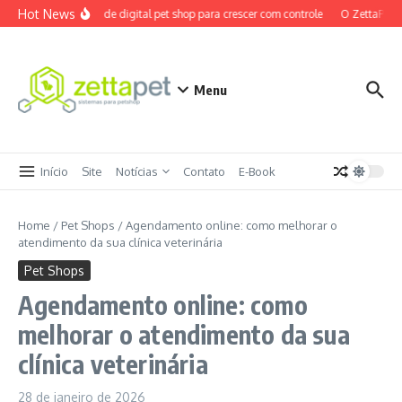
Ir para o conteúdo
Hot News
Maturidade digital pet shop para crescer com controle
O ZettaPet es
Menu
Início
Site
Notícias
Contato
E-Book
Home
/
Pet Shops
/
Agendamento online: como melhorar o
atendimento da sua clínica veterinária
Pet Shops
Agendamento online: como
melhorar o atendimento da sua
clínica veterinária
28 de janeiro de 2026