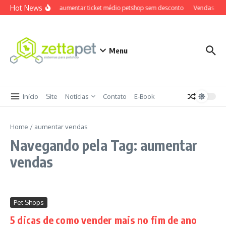
Ir para o conteúdo
Hot News
Como aumentar ticket médio petshop sem desconto
Vendas cruz
Menu
Início
Site
Notícias
Contato
E-Book
Home
/
aumentar vendas
Navegando pela Tag: aumentar
vendas
Pet Shops
5 dicas de como vender mais no fim de ano