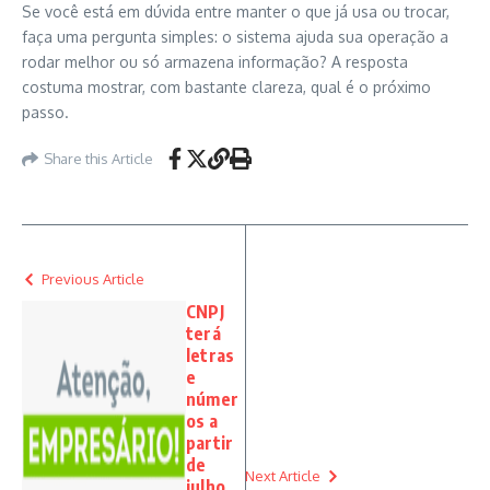
Se você está em dúvida entre manter o que já usa ou trocar,
faça uma pergunta simples: o sistema ajuda sua operação a
rodar melhor ou só armazena informação? A resposta
costuma mostrar, com bastante clareza, qual é o próximo
passo.
Share this Article
Previous Article
CNPJ
terá
letras
e
númer
os a
partir
de
Next Article
julho