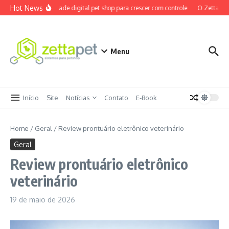
Ir para o conteúdo
Hot News
Maturidade digital pet shop para crescer com controle
O ZettaPet 
Menu
Início
Site
Notícias
Contato
E-Book
Home
/
Geral
/
Review prontuário eletrônico veterinário
Geral
Review prontuário eletrônico
veterinário
19 de maio de 2026