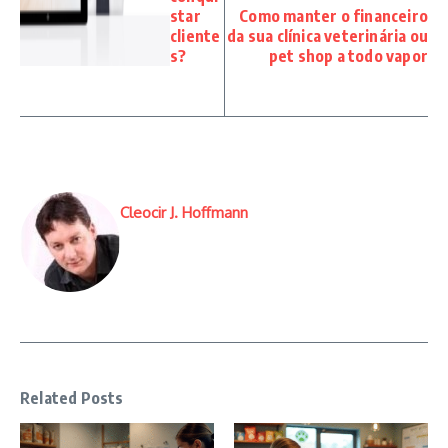
star
Como manter o financeiro
cliente
da sua clínica veterinária ou
s?
pet shop a todo vapor
Cleocir J. Hoffmann
Related Posts