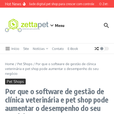
Ir para o conteúdo
Hot News
Maturidade digital pet shop para crescer com controle
O ZettaPet 
Menu
Início
Site
Notícias
Contato
E-Book
Home
/
Pet Shops
/
Por que o software de gestão de clínica
veterinária e pet shop pode aumentar o desempenho do seu
negócio
Pet Shops
Por que o software de gestão de
clínica veterinária e pet shop pode
aumentar o desempenho do seu