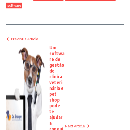
software
Previous Article
Um
softwa
re de
gestão
de
clínica
veteri
nária e
pet
shop
pode
te
ajudar
a
Next Article
conqui