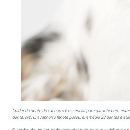
Cuidar do dente do cachorro é essencial para garantir bem-esta
dente, sim, um cachorro filhote possui em média 28 dentes e el
O sorriso de um pet pode esconder mais do que carinho; ele p