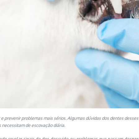
r e prevenir problemas mais sérios. Algumas dúvidas dos dentes desses
es necessitam de escovação diária.
ode revelar sinais de dor, descuido ou problemas que passam desper