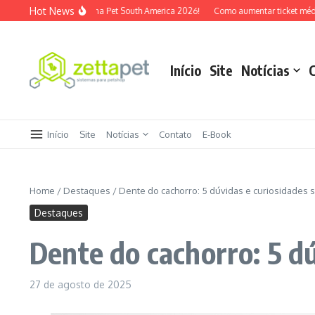
Ir para o conteúdo
Hot News
O ZettaPet estará na Pet South America 2026!
Como aumentar ticket médio pet
Início
Site
Notícias
Início
Site
Notícias
Contato
E-Book
Home
/
Destaques
/
Dente do cachorro: 5 dúvidas e curiosidades 
Destaques
Dente do cachorro: 5 d
27 de agosto de 2025