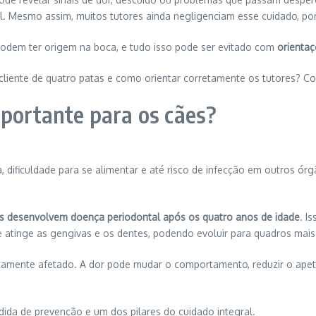
l. Mesmo assim, muitos tutores ainda negligenciam esse cuidado, po
s podem ter origem na boca, e tudo isso pode ser evitado com
orientaç
ente de quatro patas e como orientar corretamente os tutores? Conti
mportante para os cães?
ificuldade para se alimentar e até risco de infecção em outros órgã
s desenvolvem doença periodontal após os quatro anos de idade
. I
 atinge as gengivas e os dentes, podendo evoluir para quadros mais 
amente afetado. A dor pode mudar o comportamento, reduzir o apeti
dida de prevenção e um dos pilares do cuidado integral.