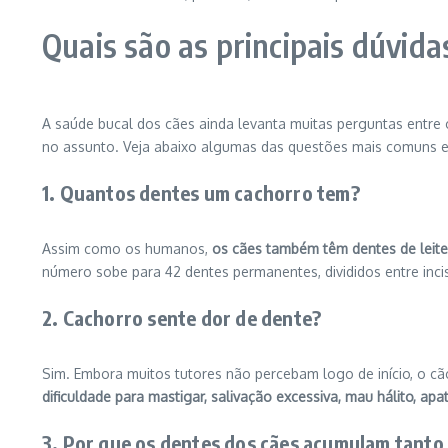
Quais são as principais dúvida
A saúde bucal dos cães ainda levanta muitas perguntas entre
no assunto. Veja abaixo algumas das questões mais comuns e
1. Quantos dentes um cachorro tem?
Assim como os humanos,
os cães também têm dentes de leit
número sobe para 42 dentes permanentes, divididos entre incis
2. Cachorro sente dor de dente?
Sim. Embora muitos tutores não percebam logo de início, o cão
dificuldade para mastigar, salivação excessiva, mau hálito, ap
3. Por que os dentes dos cães acumulam tanto