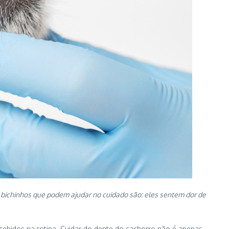
 bichinhos que podem ajudar no cuidado são: eles sentem dor de
cebidos na rotina. Cuidar do dente do cachorro não é apenas