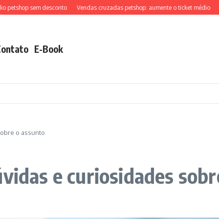
shop sem desconto
Vendas cruzadas petshop: aumente o ticket médio
Como 
Contato
E-Book
sobre o assunto
úvidas e curiosidades sobr