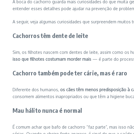
A boca do cachorro guarda mais curiosidades do que muita g
entender esses detalhes pode ajudar na prevenção de problem
A seguir, veja algumas curiosidades que surpreendem muitos t
Cachorros têm dente de leite
Sim, os filhotes nascem com dentes de leite, assim como os h
isso que filhotes costumam morder mais
— é parte do process
Cachorro também pode ter cárie, mas é raro
Diferente dos humanos,
os cães têm menos predisposição à cá
consomem alimentos inapropriados ou que têm a higiene buca
Mau hálito nunca é normal
É comum achar que bafo de cachorro “faz parte”, mas isso não
sérias. Quando o cheiro forte aparece, é sinal de que a saúde