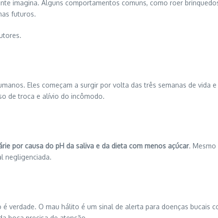
ente imagina. Alguns comportamentos comuns, como roer brinquedos 
as futuros.
utores.
umanos. Eles começam a surgir por volta das três semanas de vida e
o de troca e alívio do incômodo.
rie por causa do pH da saliva e da dieta com menos açúcar
. Mesmo 
l negligenciada.
 é verdade. O mau hálito é um sinal de alerta para doenças bucais c
 da boca precisa de atenção.