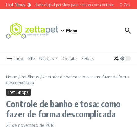
Ir para o conteúdo
Hot News
Maturidade digital pet shop para crescer com controle
O ZettaPet
Menu
Início
Site
Notícias
Contato
E-Book
Home
/
Pet Shops
/
Controle de banho e tosa: como fazer de forma
descomplicada
Pet Shops
Controle de banho e tosa: como
fazer de forma descomplicada
23 de novembro de 2016