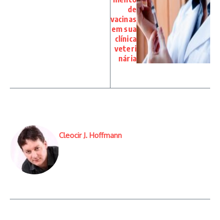
de
vacinas
em sua
clínica
veteri
nária
Cleocir J. Hoffmann