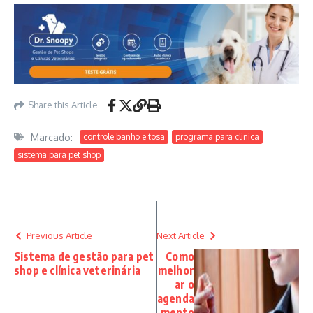
Share this Article
Marcado:
controle banho e tosa
programa para clinica
sistema para pet shop
Previous Article
Next Article
Sistema de gestão para pet
Como
shop e clínica veterinária
melhor
ar o
agenda
mento