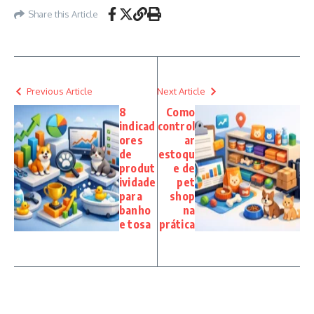
Share this Article
Previous Article
Next Article
8
Como
indicad
control
ores
ar
de
estoqu
produt
e de
ividade
pet
para
shop
banho
na
e tosa
prática