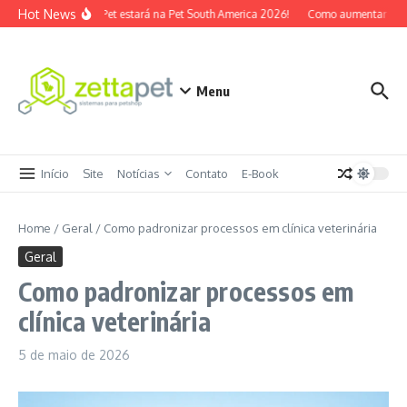
Ir para o conteúdo
Hot News
O ZettaPet estará na Pet South America 2026!
Como aumentar ticke
Menu
Início
Site
Notícias
Contato
E-Book
Home
/
Geral
/
Como padronizar processos em clínica veterinária
Geral
Como padronizar processos em
clínica veterinária
5 de maio de 2026