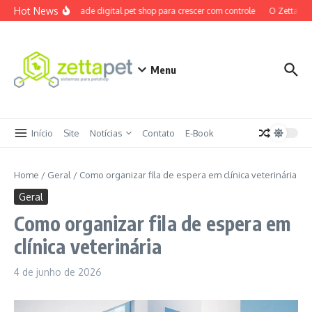
Ir para o conteúdo
Hot News
Maturidade digital pet shop para crescer com controle
O ZettaPet 
Menu
Início
Site
Notícias
Contato
E-Book
Home
/
Geral
/
Como organizar fila de espera em clínica veterinária
Geral
Como organizar fila de espera em
clínica veterinária
4 de junho de 2026