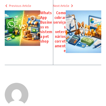
Previous Article
Next Article
Whats
Como
App
cobrar
Busine
serviço
ss vs
s
sistem
veteri
a pet
nários
shop
corret
ament
e