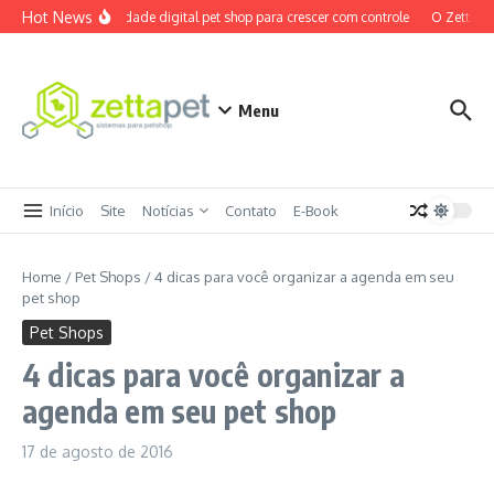
Ir para o conteúdo
Hot News
Maturidade digital pet shop para crescer com controle
O ZettaPet
Menu
Início
Site
Notícias
Contato
E-Book
Home
/
Pet Shops
/
4 dicas para você organizar a agenda em seu
pet shop
Pet Shops
4 dicas para você organizar a
agenda em seu pet shop
17 de agosto de 2016