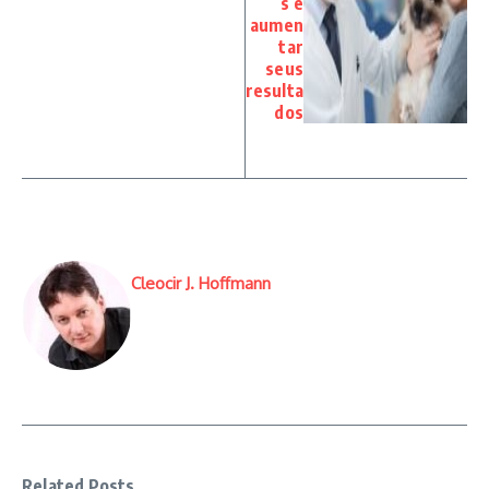
s e
aumen
tar
seus
resulta
dos
Cleocir J. Hoffmann
Related Posts