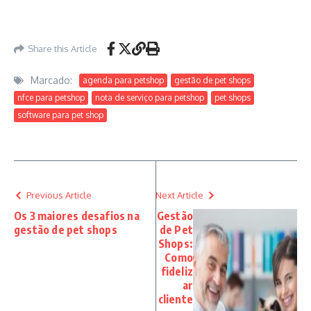
Share this Article
Marcado:
agenda para petshop
gestão de pet shops
nfce para petshop
nota de serviço para petshop
pet shops
software para pet shop
Previous Article
Next Article
Os 3 maiores desafios na
Gestão
gestão de pet shops
de Pet
Shops:
Como
fideliz
ar
cliente