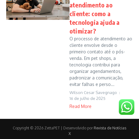
atendimento ao
cliente: como a
tecnologia ajuda a
otimizar?
O processo de atendimento ao
cliente envolve desde o
primeiro contato até o pós-
venda. Em pet shops, a
tecnologia contribui para
organizar agendamentos,
padronizar a comunicação,
evitar falhas e perso...
Wilson Cesar Savegnago
16 de julho de 2025
Read More
Copyright © 2026 ZettaPET | Desenvolvido por
Revista de Notícias
X