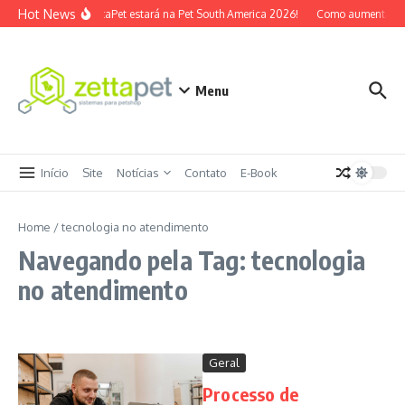
Ir para o conteúdo
Hot News
O ZettaPet estará na Pet South America 2026!
Como aumentar ti
Menu
Início
Site
Notícias
Contato
E-Book
Home
/
tecnologia no atendimento
Navegando pela Tag: tecnologia
no atendimento
Geral
Processo de