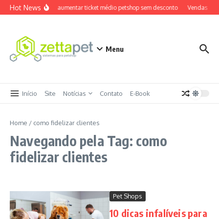
Ir para o conteúdo
Hot News
Como aumentar ticket médio petshop sem desconto
Vendas cruz
Menu
Início
Site
Notícias
Contato
E-Book
Home
/
como fidelizar clientes
Navegando pela Tag: como
fidelizar clientes
Pet Shops
10 dicas infalíveis para